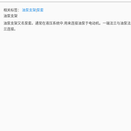
相关标签：
油泵支架
|
泵套
油泵支架
油泵支架又名泵套。通常在液压系统中.用来连接油泵于电动机。一端法兰与油泵法兰
兰连接。