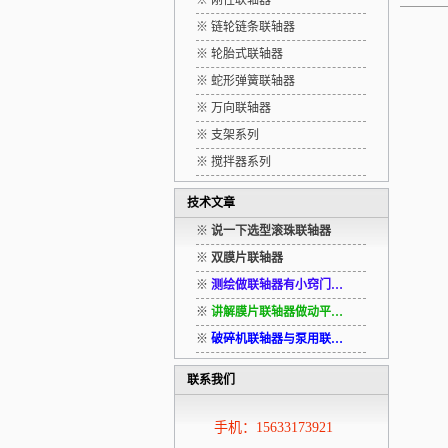
※ 刚性联轴器
※ 链轮链条联轴器
※ 轮胎式联轴器
※ 蛇形弹簧联轴器
※ 万向联轴器
※ 支架系列
※ 搅拌器系列
技术文章
※
说一下选型滚珠联轴器
※
双膜片联轴器
※
测绘做联轴器有小窍门…
※
讲解膜片联轴器做动平…
※
破碎机联轴器与泵用联…
联系我们
手机：15633173921