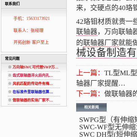
联系我们
来，交硬点的40珞
手机：15633173921
42珞钼材质就贵
联轴器
，万向联轴
联系人：张经理
的
联轴器厂家
就能
开拓创新 客户至上
械设备制造有
常见问题
※
万向轴SWC可代替SWP万…
上一篇：
TL型M
※
齿式联轴器淬火后内孔…
轴器厂家提醒…
※
风机匹配的传动件有梅…
下一篇：
做联轴器
※
在标准件里联轴器也算…
※
做联轴器的实体厂家不…
相关新闻
SWPG型（有伸
SWC-WF型无伸
SWC DH型(短