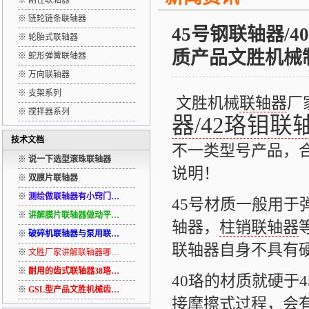
※ 刚性联轴器
※ 链轮链条联轴器
45号钢联轴器/
※ 轮胎式联轴器
质产品文胜机械
※ 蛇形弹簧联轴器
※ 万向联轴器
※ 支架系列
文胜机械
联轴器
厂
※ 搅拌器系列
器/42珞钼联
技术文档
不一类型号产品，
※
说一下选型滚珠联轴器
说明！
※
双膜片联轴器
※
测绘做联轴器有小窍门…
45号材质一般用于
※
讲解膜片联轴器做动平…
轴器，
柱销联轴器
※
破碎机联轴器与泵用联…
联轴器自身不具有
※
文胜厂家讲解联轴器哪…
※
耐用的齿式联轴器38珞…
40珞的材质就硬于
※
GSL型产品文胜机械齿…
接摩擦式过程，会